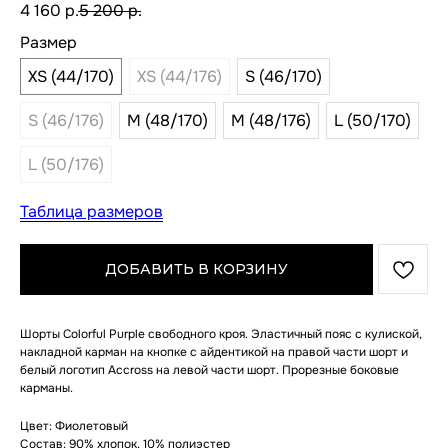
4 160
р.
5 200
р.
Размер
XS (44/170)
XS (44/176)
S (46/170)
S (46/176)
M (48/170)
M (48/176)
L (50/170)
L (50/176)
Таблица размеров
ДОБАВИТЬ В КОРЗИНУ
Шорты Colorful Purple свободного кроя. Эластичный пояс с кулиской,
накладной карман на кнопке с айдентикой на правой части шорт и
белый логотип Accross на левой части шорт. Прорезные боковые
карманы.
Цвет: Фиолетовый
Состав: 90% хлопок, 10% полиэстер