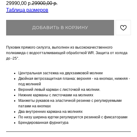
29990,00
р.
29900,00
р.
Таблица размеров
ДОБАВИТЬ В КОРЗИНУ
Пуховик прямого силуэта, выполнен из высококачественного
полиамида с водоотталкивающей обработкой WR. Защита от холода
до -25°.
Центральная застежка на двухзамковой молнии
Двойная ветрозащитная планка: верхняя - на кнопках, нижняя -
под молнией
Верхний левый карман с листочкой на молнии.
Нижние карманы c листочками на молниях
Манжеты рукавов на эластичной резинке с регулируемыми
патами на кнопках
Два внутренних кармана на молниях
По низу ширина куртки регулируется резинкой с фиксаторами
Брендированная фурнитура