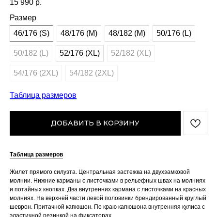
15 990
р.
Размер
46/176 (S)
48/176 (M)
48/182 (M)
50/176 (L)
50/182 (L)
52/176 (XL)
52/182 (XL)
54/176 (2XL)
54/182 (2XL)
Таблица размеров
ДОБАВИТЬ В КОРЗИНУ
Таблица размеров
Жилет прямого силуэта. Центральная застежка на двухзамковой
молнии. Нижние карманы с листочками в рельефных швах на молниях
и потайных кнопках. Два внутренних кармана с листочками на красных
молниях. На верхней части левой половинки брендированный круглый
шеврон. Притачной капюшон. По краю капюшона внутренняя кулиса с
эластичной резинкой на фиксаторах.