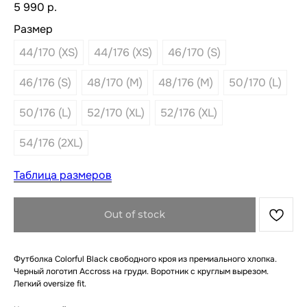
5 990
р.
Размер
44/170 (XS)
44/176 (XS)
46/170 (S)
46/176 (S)
48/170 (M)
48/176 (M)
50/170 (L)
50/176 (L)
52/170 (XL)
52/176 (XL)
54/176 (2XL)
Таблица размеров
Out of stock
Футболка Colorful Black свободного кроя из премиального хлопка.
Черный логотип Accross на груди. Воротник с круглым вырезом.
Легкий oversize fit.