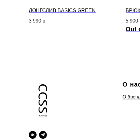
ЛОНГСЛИВ BASICS GREEN
БРЮК
3 990
р.
5 900
Out 
О на
О брен