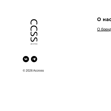
О на
О брен
© 2026 Accross