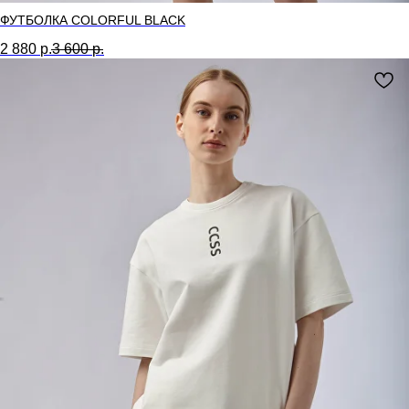
ФУТБОЛКА COLORFUL BLACK
2 880
р.
3 600
р.