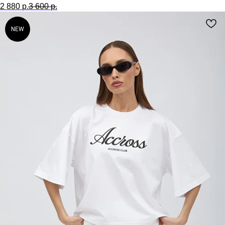
2 880
р.
3 600
р.
NEW