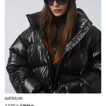
ШАПКА HH
2 030
р.
2 900
р.