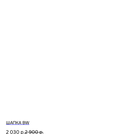
ШАПКА BW
2 030
р.
2 900
р.