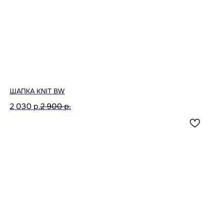
ШАПКА KNIT BW
2 030
р.
2 900
р.