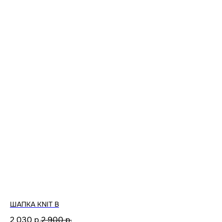
ШАПКА KNIT B
2 030
р.
2 900
р.