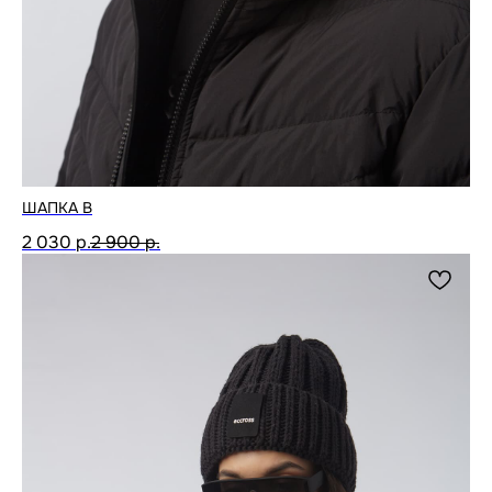
ШАПКА B
2 030
р.
2 900
р.