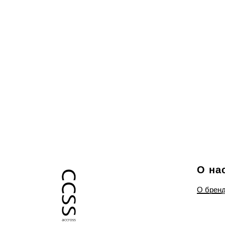
О на
О брен