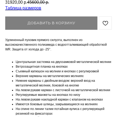
31920,00
р.
45600,00
р.
Таблица размеров
ДОБАВИТЬ В КОРЗИНУ
Удлиненный пуховик прямого силуэта, выполнен из
высококачественного полиамида с водоотталкивающей обработкой
WR. Защита от холода до -25°.
Центральная застежка на двухзамковой металлической молнии
Ветрозащитная планка на кнопках
Съемный капюшон на молнии и кнопках с регулировкой
Верхние карманы на металлических молниях
Нижние карманы с двойным входом: верхний вход на
металлической молнии, боковой на кнопке
На левом рукаве карман с листочкой на металлической молнии
Регулируемые манжеты на кнопках по низу
На левом рукаве накладной карман с клапаном на кнопках
Имеются боковые шлицы, закрывающиеся на молниях
На спине по линии талии потайная кулиса с регулирующей
резинкой на фиксаторах